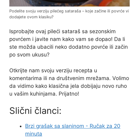
Podelite svoju verziju pilećeg sataraša – koje začine ili povrće vi
dodajete ovom klasiku?
Isprobajte ovaj pileći sataraš sa sezonskim
povrćem i javite nam kako vam se dopao! Da li
ste možda ubacili neko dodatno povrće ili začin
po svom ukusu?
Otkrijte nam svoju verziju recepta u
komentarima ili na društvenim mrežama. Volimo
da vidimo kako klasična jela dobijaju novo ruho
u vašim kuhinjama. Prijatno!
Slični članci:
Brzi grašak sa slaninom - Ručak za 20
minuta