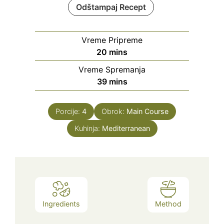
Odštampaj Recept
Vreme Pripreme
minutes
20
mins
Vreme Spremanja
minutes
39
mins
Porcije:
4
Obrok:
Main Course
Kuhinja:
Mediterranean
Ingredients
Method