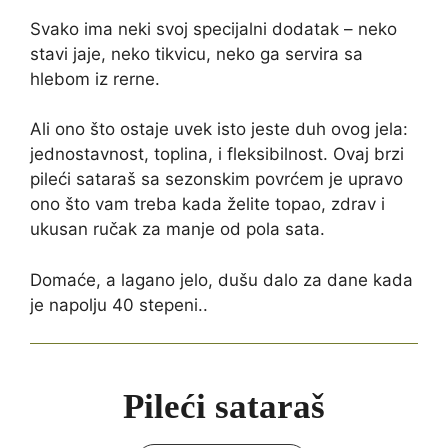
Svako ima neki svoj specijalni dodatak – neko
stavi jaje, neko tikvicu, neko ga servira sa
hlebom iz rerne.
Ali ono što ostaje uvek isto jeste duh ovog jela:
jednostavnost, toplina, i fleksibilnost. Ovaj brzi
pileći sataraš sa sezonskim povrćem je upravo
ono što vam treba kada želite topao, zdrav i
ukusan ručak za manje od pola sata.
Domaće, a lagano jelo, dušu dalo za dane kada
je napolju 40 stepeni..
Pileći sataraš