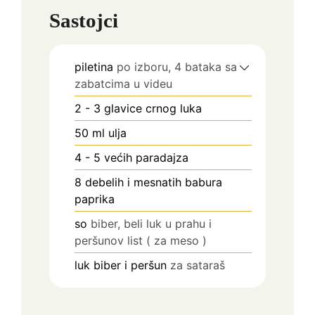
Sastojci
piletina
po izboru, 4 bataka sa
zabatcima u videu
2 - 3
glavice crnog luka
50
ml
ulja
4 - 5
većih paradajza
8
debelih i mesnatih babura
paprika
so
biber, beli luk u prahu i
peršunov list ( za meso )
luk biber i peršun
za sataraš