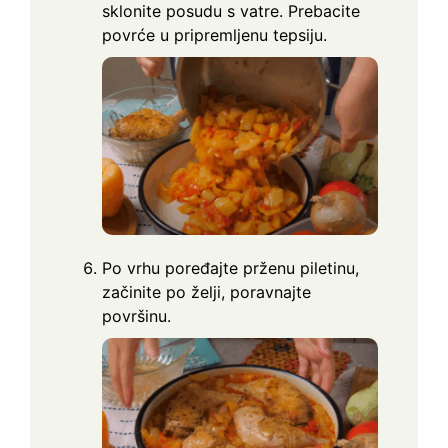
sklonite posudu s vatre. Prebacite
povrće u pripremljenu tepsiju.
Po vrhu poređajte prženu piletinu,
začinite po želji, poravnajte
površinu.