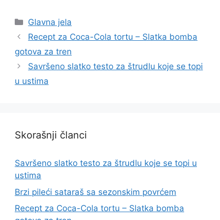
Categories
Glavna jela
Recept za Coca-Cola tortu – Slatka bomba
gotova za tren
Savršeno slatko testo za štrudlu koje se topi
u ustima
Skorašnji članci
Savršeno slatko testo za štrudlu koje se topi u
ustima
Brzi pileći sataraš sa sezonskim povrćem
Recept za Coca-Cola tortu – Slatka bomba