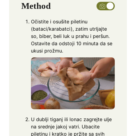
Method
Očistite i osušite piletinu
(bataci/karabatci), zatim utrljajte
so, biber, beli luk u prahu i peršun.
Ostavite da odstoji 10 minuta da se
ukusi prožmu.
U dublji tiganj ili lonac zagrejte ulje
na srednje jakoj vatri. Ubacite
piletinu i kratko je pržite sa svih