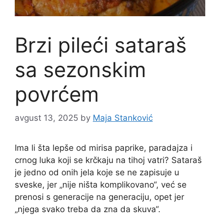
Brzi pileći sataraš
sa sezonskim
povrćem
avgust 13, 2025
by
Maja Stanković
Ima li šta lepše od mirisa paprike, paradajza i
crnog luka koji se krčkaju na tihoj vatri? Sataraš
je jedno od onih jela koje se ne zapisuje u
sveske, jer „nije ništa komplikovano“, već se
prenosi s generacije na generaciju, opet jer
„njega svako treba da zna da skuva“.